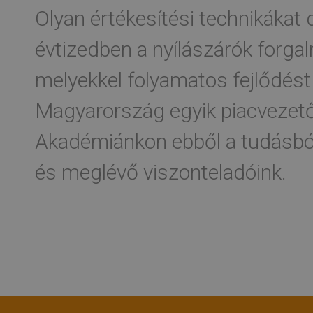
Olyan értékesítési technikákat 
évtizedben a nyílászárók forga
melyekkel folyamatos fejlődést 
Magyarország egyik piacvezetőj
Akadémiánkon ebből a tudásból
és meglévő viszonteladóink.