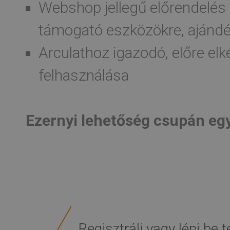
Webshop jellegű előrendelés 
támogató eszközökre, ajánd
Arculathoz igazodó, előre elk
felhasználása
Ezernyi lehetőség csupán egy
Regisztrálj vagy lépj be t