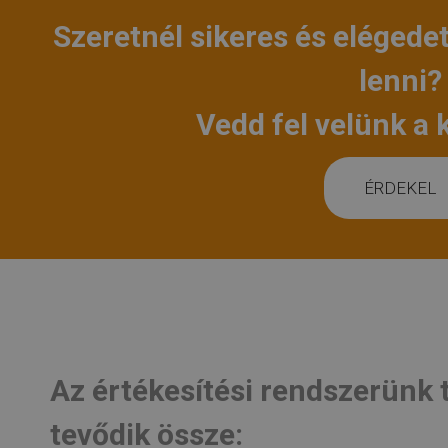
Szeretnél sikeres és eléged
lenni?
Vedd fel velünk a 
ÉRDEKEL
Az értékesítési rendszerünk
tevődik össze: