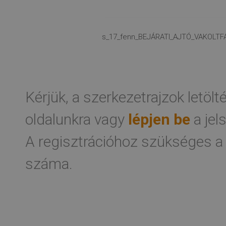
s_17_fenn_BEJÁRATI_AJTÓ_VAKOLTFA
Kérjük, a szerkezetrajzok letöl
oldalunkra vagy
lépjen be
a jel
A regisztrációhoz szükséges a
száma.