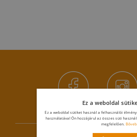
Ez a weboldal sütik
Ez a weboldal sütiket használ a felhasználói élmén
használatával Ön hozzájárul az összes süti haszná
megfelelően.
Bőveb