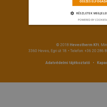
ÖSSZES ELFOGAD
RÉSZLETEK MEGJELE
POWERED BY COOKIES
© 2018
Hevestherm Kft.
Mind
3360 Heves, Egri út 18. • Telefon:
+36 20 286 
Adatvédelmi tájékoztató
•
Kapac