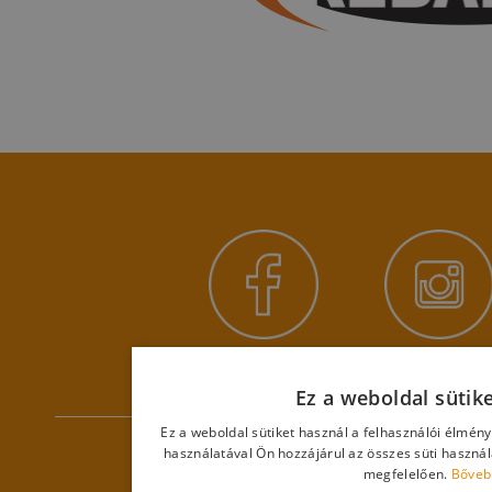
Ez a weboldal sütik
Ez a weboldal sütiket használ a felhasználói élmén
használatával Ön hozzájárul az összes süti haszná
megfelelően.
Bőveb