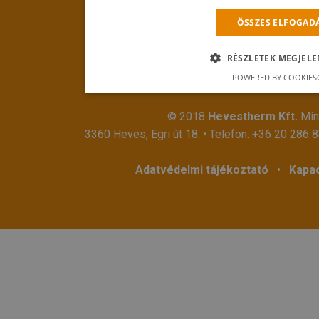
ÖSSZES ELFOGAD
RÉSZLETEK MEGJELE
POWERED BY COOKIES
© 2018
Hevestherm Kft.
Mind
3360 Heves, Egri út 18. • Telefon:
+36 20 286 
Adatvédelmi tájékoztató
•
Kapac