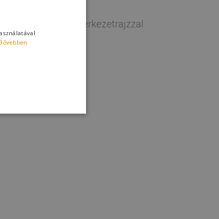
 során. Többféle szerkezetrajzzal
használatával
Bővebben
ával.