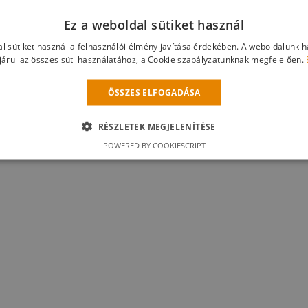
Ez a weboldal sütiket használ
et biztosan Ön is hasznosan alkalmazhatja munkája
l sütiket használ a felhasználói élmény javítása érdekében. A weboldalunk 
eket weboldalunkról díjmentesen letölthet.
árul az összes süti használatához, a Cookie szabályzatunknak megfelelően.
ÖSSZES ELFOGADÁSA
ez
regisztráljon
oldalunkra vagy
lépjen be
a jelszav
ai tagsági száma.
RÉSZLETEK MEGJELENÍTÉSE
POWERED BY COOKIESCRIPT