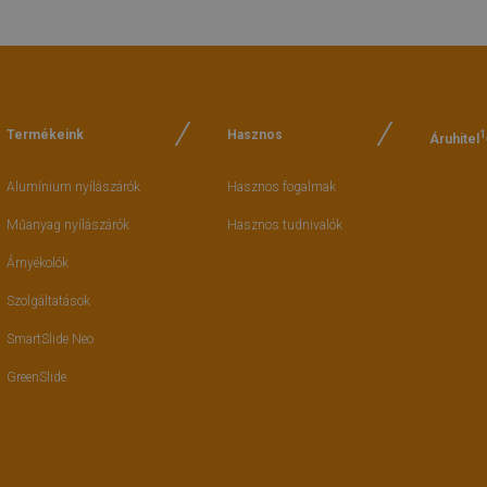
Termékeink
Hasznos
1
Áruhitel
Alumínium nyílászárók
Hasznos fogalmak
Műanyag nyílászárók
Hasznos tudnivalók
Árnyékolók
Szolgáltatások
SmartSlide Neo
GreenSlide