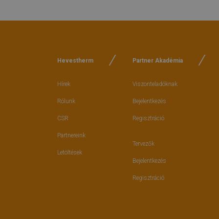
Hevestherm
Partner Akadémia
Hírek
Viszonteladóknak
Rólunk
Bejelentkezés
CSR
Regisztráció
Partnereink
Tervezők
Letöltések
Bejelentkezés
Regisztráció