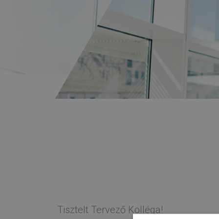
Tisztelt Tervező Kolléga!