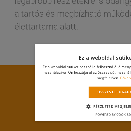
legapróbb részletekre is odafigy
a tartós és megbízható működ
élettartama alatt.
Ez a weboldal sütik
Ez a weboldal sütiket használ a felhasználói élmén
használatával Ön hozzájárul az összes süti haszná
megfelelően.
Bőveb
ÖSSZES ELFOGAD
RÉSZLETEK MEGJELE
POWERED BY COOKIES