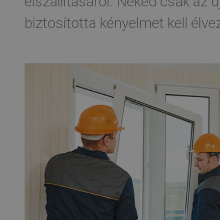
elszállításáról. Neked csak az ú
biztosította kényelmet kell élve