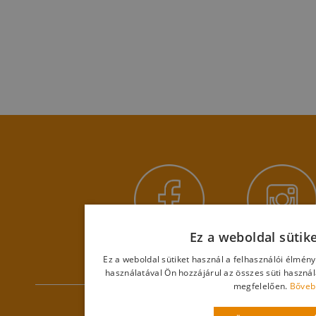
Ez a weboldal sütik
Ez a weboldal sütiket használ a felhasználói élmén
használatával Ön hozzájárul az összes süti haszná
megfelelően.
Bőveb