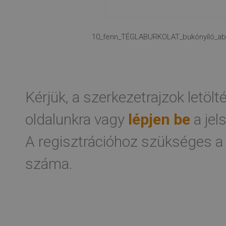
10_fenn_TÉGLABURKOLAT_bukónyíló_abl
Kérjük, a szerkezetrajzok letöl
oldalunkra vagy
lépjen be
a jel
A regisztrációhoz szükséges a
száma.