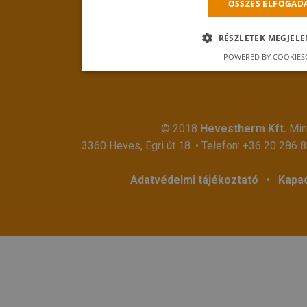
ÖSSZES ELFOGAD
RÉSZLETEK MEGJELE
POWERED BY COOKIES
© 2018
Hevestherm Kft.
Mind
3360 Heves, Egri út 18. • Telefon:
+36 20 286 
Adatvédelmi tájékoztató
•
Kapac