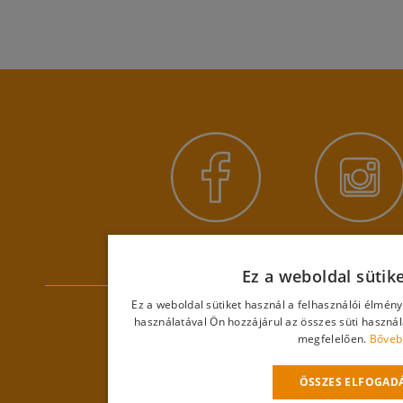
Ez a weboldal sütik
Ez a weboldal sütiket használ a felhasználói élmén
használatával Ön hozzájárul az összes süti haszná
megfelelően.
Bőveb
ÖSSZES ELFOGAD