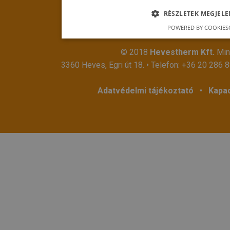
RÉSZLETEK MEGJELE
POWERED BY COOKIES
© 2018
Hevestherm Kft.
Mind
3360 Heves, Egri út 18. • Telefon:
+36 20 286 
Adatvédelmi tájékoztató
•
Kapac