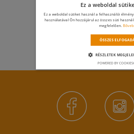
Ez a weboldal sütik
Ez a weboldal sütiket használ a felhasználói élmén
használatával Ön hozzájárul az összes süti haszná
megfelelően.
Bőveb
ÖSSZES ELFOGAD
RÉSZLETEK MEGJELE
POWERED BY COOKIES