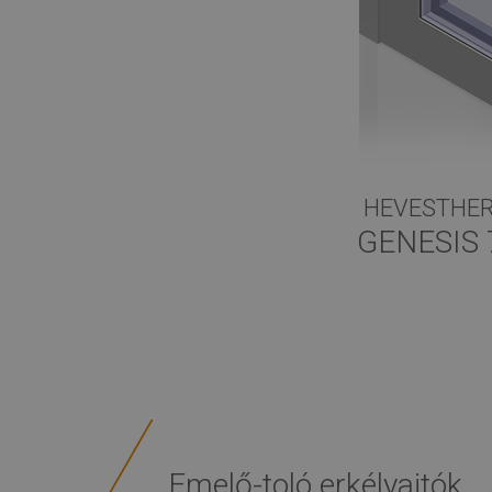
HEVESTHE
GENESIS 
Emelő-toló erkélyajtók