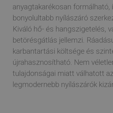
anyagtakarékosan formálható, í
bonyolultabb nyílászáró szerkeze
Kiváló hő- és hangszigetelés, 
betörésgátlás jellemzi. Ráadásu
karbantartási költsége és szin
újrahasznosítható. Nem véletlen
tulajdonságai miatt válhatott a
legmodernebb nyílászárók kizá