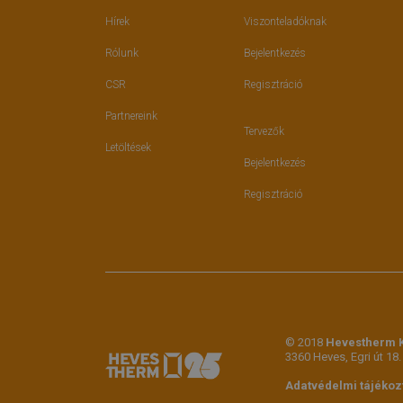
Hírek
Viszonteladóknak
Rólunk
Bejelentkezés
CSR
Regisztráció
Partnereink
Tervezők
Letöltések
Bejelentkezés
Regisztráció
© 2018
Hevestherm K
3360 Heves, Egri út 18.
Adatvédelmi tájékoz