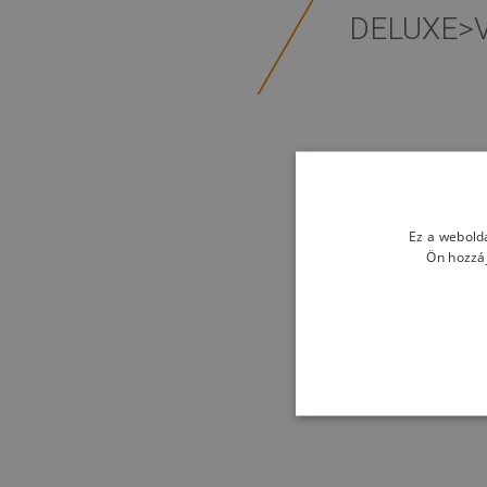
DELUXE>
Ez a webolda
Ön hozzáj