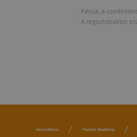
Kérjük, a szerkezetr
A regisztrációhoz s
Hevestherm
Partner Akadémia