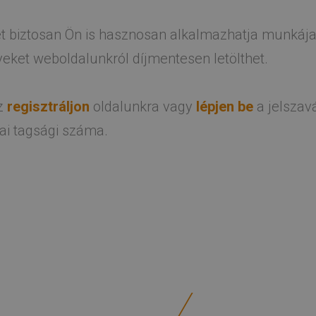
et biztosan Ön is hasznosan alkalmazhatja munkája
eket weboldalunkról díjmentesen letölthet.
ez
regisztráljon
oldalunkra vagy
lépjen be
a jelszav
ai tagsági száma.