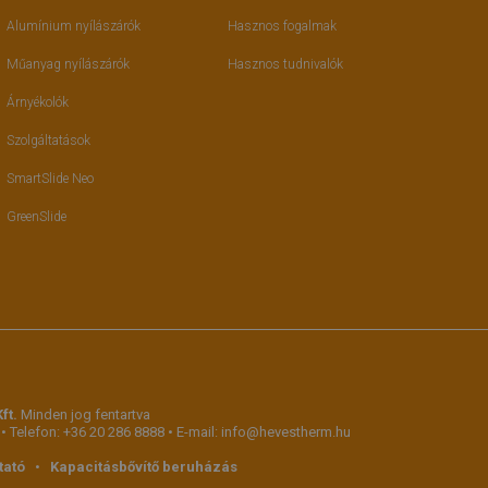
Alumínium nyílászárók
Hasznos fogalmak
Műanyag nyílászárók
Hasznos tudnivalók
Árnyékolók
Szolgáltatások
SmartSlide Neo
GreenSlide
ft.
Minden jog fentartva
 • Telefon:
+36 20 286 8888
• E-mail:
info@hevestherm.hu
tató
•
Kapacitásbővítő beruházás