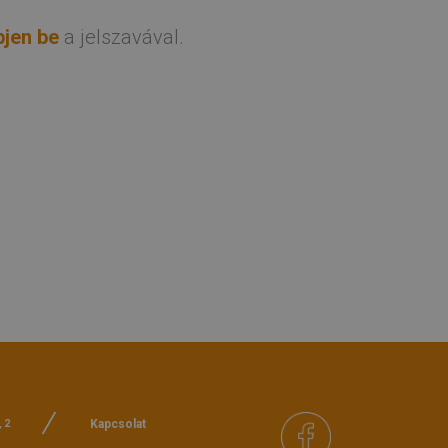
pjen be
a jelszavával.
Kapcsolat
, 2