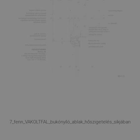
7_fenn_VAKOLTFAL_bukónyíló_ablak_hőszigetelés_síkjában