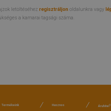
ajzok letöltéséhez
regisztráljon
oldalunkra vagy
lé
zükséges a kamarai tagsági száma.
Termékeink
Hasznos
1
Áruhitel