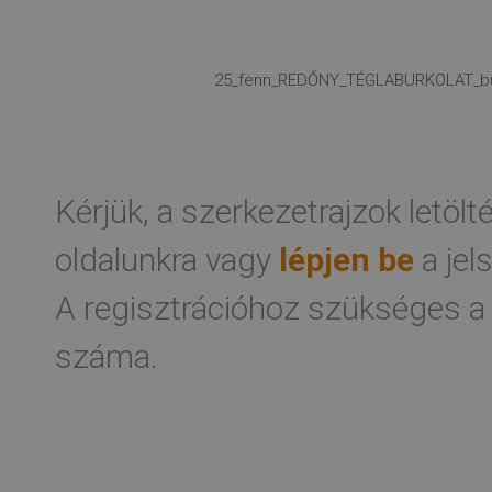
25_fenn_REDŐNY_TÉGLABURKOLAT_bukó
Kérjük, a szerkezetrajzok letöl
oldalunkra vagy
lépjen be
a jel
A regisztrációhoz szükséges a
száma.