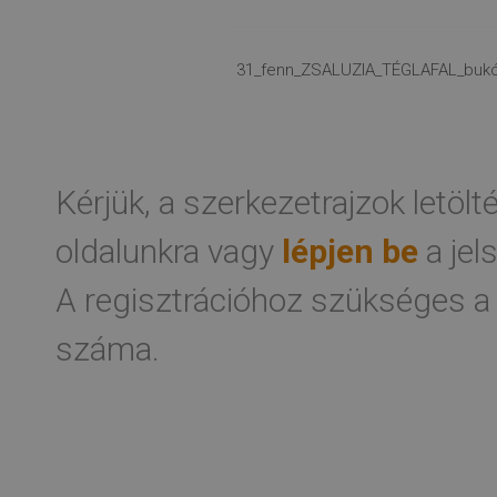
31_fenn_ZSALUZIA_TÉGLAFAL_bukóny
Kérjük, a szerkezetrajzok letöl
oldalunkra vagy
lépjen be
a jel
A regisztrációhoz szükséges a
száma.