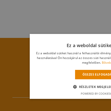
Ez a weboldal sütik
Ez a weboldal sütiket használ a felhasználói élmén
használatával Ön hozzájárul az összes süti haszná
megfelelően.
Bőveb
ÖSSZES ELFOGAD
RÉSZLETEK MEGJELE
POWERED BY COOKIES