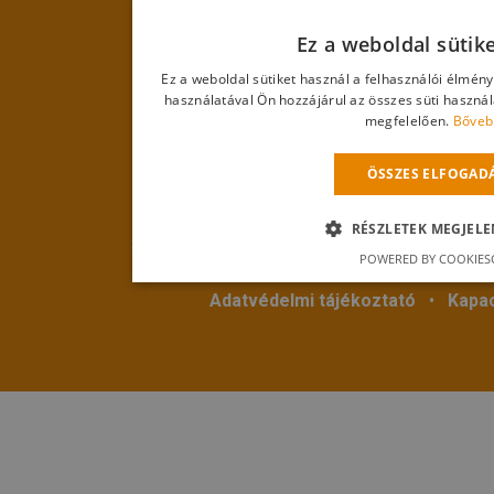
Ez a weboldal sütik
Ez a weboldal sütiket használ a felhasználói élmén
használatával Ön hozzájárul az összes süti haszná
megfelelően.
Bőveb
ÖSSZES ELFOGAD
© 2018
Hevestherm Kft.
Mind
RÉSZLETEK MEGJELE
3360 Heves, Egri út 18. • Telefon:
+36 20 286 
POWERED BY COOKIES
Adatvédelmi tájékoztató
•
Kapac