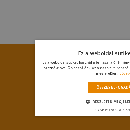
Ez a weboldal sütik
Ez a weboldal sütiket használ a felhasználói élmén
használatával Ön hozzájárul az összes süti haszná
megfelelően.
Bőveb
ÖSSZES ELFOGAD
RÉSZLETEK MEGJELE
POWERED BY COOKIES