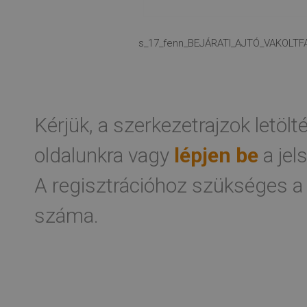
s_17_fenn_BEJÁRATI_AJTÓ_VAKOLTFA
Kérjük, a szerkezetrajzok letöl
oldalunkra vagy
lépjen be
a jel
A regisztrációhoz szükséges a
száma.