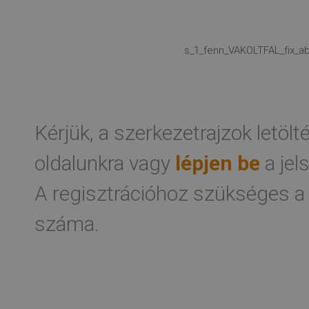
s_1_fenn_VAKOLTFAL_fix_ab
Kérjük, a szerkezetrajzok letöl
oldalunkra vagy
lépjen be
a jel
A regisztrációhoz szükséges a
száma.