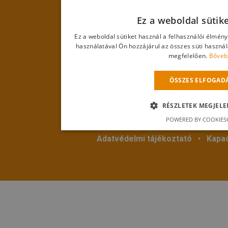
Ez a weboldal sütik
Ez a weboldal sütiket használ a felhasználói élmén
használatával Ön hozzájárul az összes süti haszná
megfelelően.
Bőveb
ÖSSZES ELFOGAD
© 2018
Hevestherm Kft.
Mind
RÉSZLETEK MEGJELE
3360 Heves, Egri út 18. • Telefon:
+36 20 286 
POWERED BY COOKIES
Adatvédelmi tájékoztató
•
Kapac