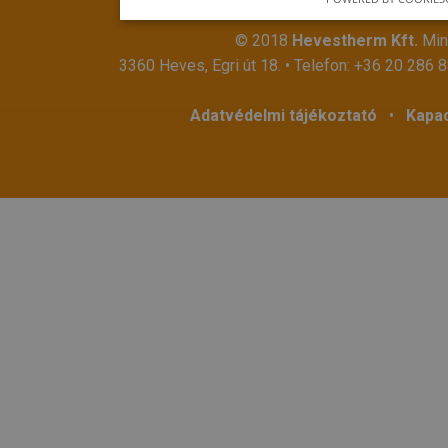
© 2018
Hevestherm Kft.
Mind
3360 Heves, Egri út 18. • Telefon:
+36 20 286 
Adatvédelmi tájékoztató
•
Kapac