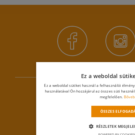
Ez a weboldal sütik
Ez a weboldal sütiket használ a felhasználói élmén
használatával Ön hozzájárul az összes süti haszná
megfelelően.
Bőveb
ÖSSZES ELFOGAD
RÉSZLETEK MEGJELE
POWERED BY COOKIES