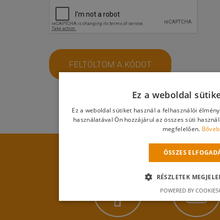
FELTÖLTÖM A KÓDOT
Ez a weboldal sütik
Ez a weboldal sütiket használ a felhasználói élmén
használatával Ön hozzájárul az összes süti haszná
megfelelően.
Bőveb
ÖSSZES ELFOGAD
RÉSZLETEK MEGJELE
POWERED BY COOKIES