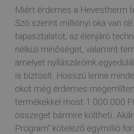
Miért érdemes a Hevestherm te
Szó szerint milliónyi oka van rá
tapasztalatot, az élenjáró tech
nélküli minőséget, valamint te
amelyet nyílászáróink egyedül
is biztosít. Hosszú lenne minde
okot még érdemes megemlíten
termékekkel most 1.000.000 Ft-
összeget bármire költheti. Akár 
Program” kötelező egymillió for