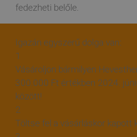
fedezheti belőle.
Igazán egyszerű dolga van:
1
Vásároljon bármilyen Hevesthe
300.000 Ft értékben 2024. jún
között!
2
Töltse fel a vásárláskor kapott
3