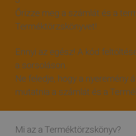
Őrizze meg a számlát és a term
Terméktörzskönyvet!
Ennyi az egész! A kód feltöltés
a sorsoláson.
Ne feledje, hogy a nyeremény átv
mutatnia a számlát és a Termé
Mi az a Terméktörzskönyv?