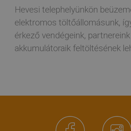
Hevesi telephelyünkön beüzemel
elektromos töltőállomásunk, íg
érkező vendégeink, partnereink
akkumulátoraik feltöltésének l