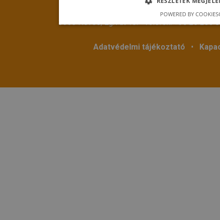
RÉSZLETEK MEGJELE
© 2018
Hevestherm Kft.
Mind
POWERED BY COOKIES
3360 Heves, Egri út 18. • Telefon:
+36 20 286 
Adatvédelmi tájékoztató
•
Kapac