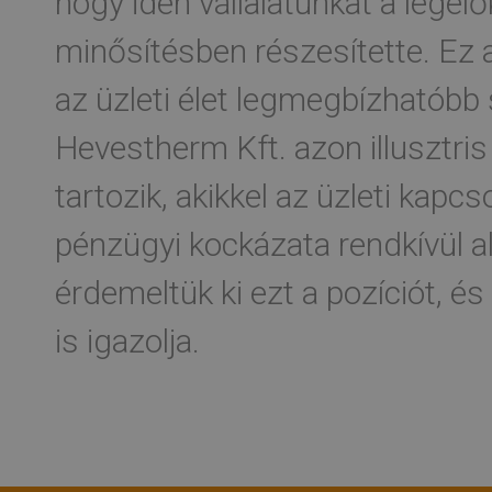
hogy idén vállalatunkat a legelő
minősítésben részesítette. Ez 
az üzleti élet legmegbízhatóbb 
Hevestherm Kft. azon illusztri
tartozik, akikkel az üzleti kapcs
pénzügyi kockázata rendkívül a
érdemeltük ki ezt a pozíciót, é
is igazolja.