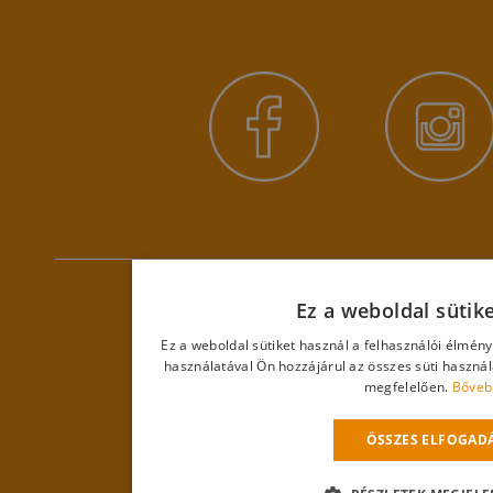
Ez a weboldal sütik
Ez a weboldal sütiket használ a felhasználói élmén
használatával Ön hozzájárul az összes süti haszná
megfelelően.
Bőveb
ÖSSZES ELFOGAD