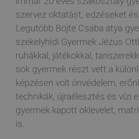
immár 20 éves szakosztály gy
szervez oktatást, edzéseket és
Legutóbb Böjte Csaba atya gye
székelyhídi Gyermek Jézus Ott
ruhákkal, játékokkal, tanszere
sok gyermek részt vett a külön
képzésen volt önvédelem, erőnlé
technikák, újraélesztés és vízi
gyermek kapott oklevelet, matr
is.