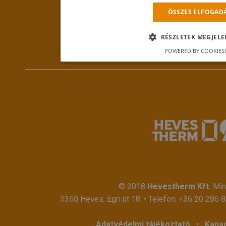
ÖSSZES ELFOGAD
RÉSZLETEK MEGJELE
POWERED BY COOKIES
© 2018
Hevestherm Kft.
Mind
3360 Heves, Egri út 18. • Telefon:
+36 20 286 
Adatvédelmi tájékoztató
•
Kapac