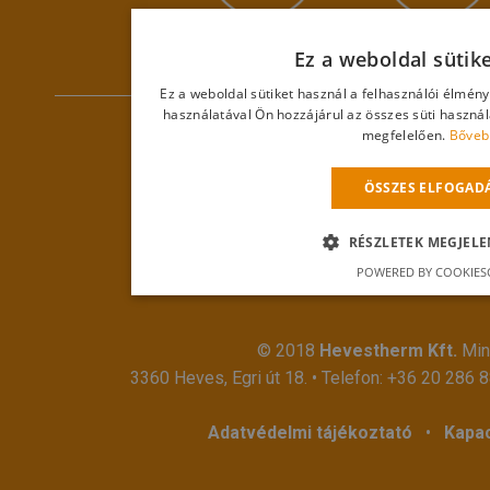
Ez a weboldal sütik
Ez a weboldal sütiket használ a felhasználói élmén
használatával Ön hozzájárul az összes süti haszná
megfelelően.
Bőveb
ÖSSZES ELFOGAD
RÉSZLETEK MEGJELE
POWERED BY COOKIES
© 2018
Hevestherm Kft.
Mind
3360 Heves, Egri út 18. • Telefon:
+36 20 286 
Adatvédelmi tájékoztató
•
Kapac