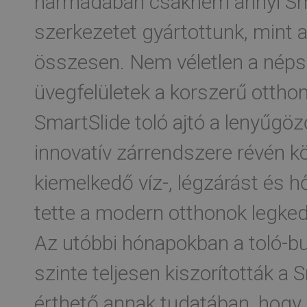
harmadában csaknem annyi Sma
szerkezetet gyártottunk, mint 
összesen. Nem véletlen a néps
üvegfelületek a korszerű otthon
SmartSlide toló ajtó a lenyűgöző
innovatív zárrendszere révén k
kiemelkedő víz-, légzárást és hő
tette a modern otthonok legked
Az utóbbi hónapokban a toló-b
szinte teljesen kiszorították a
érthető annak tudatában, hogy