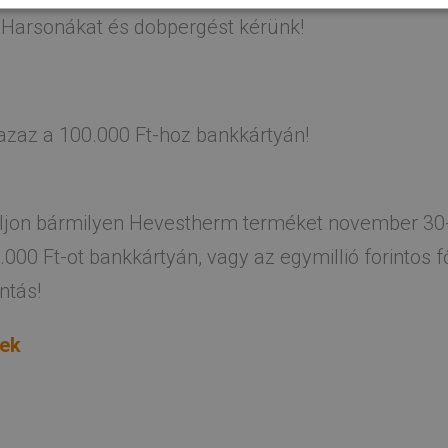
. Harsonákat és dobpergést kérünk!
azaz a 100.000 Ft-hoz bankkártyán!
roljon bármilyen Hevestherm terméket november 30-i
00 Ft-ot bankkártyán, vagy az egymillió forintos fő
ntás!
tek