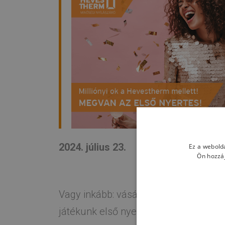
2024. július 23.
Ez a webolda
Ön hozzáj
Vagy inkább: vásárolt, játszott és nye
játékunk első nyertesét.