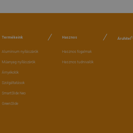
Termékeink
Hasznos
1
Áruhitel
Alumínium nyílászárók
Hasznos fogalmak
Műanyag nyílászárók
Hasznos tudnivalók
Árnyékolók
Szolgáltatások
SmartSlide Neo
GreenSlide