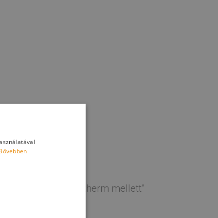
használatával
Bővebben
„Milliónyi ok a Hevestherm mellett”