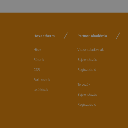
Hevestherm
Partner Akadémia
Hírek
Viszonteladóknak
Rólunk
Bejelentkezés
CSR
Regisztráció
Partnereink
Tervezők
Letöltések
Bejelentkezés
Regisztráció