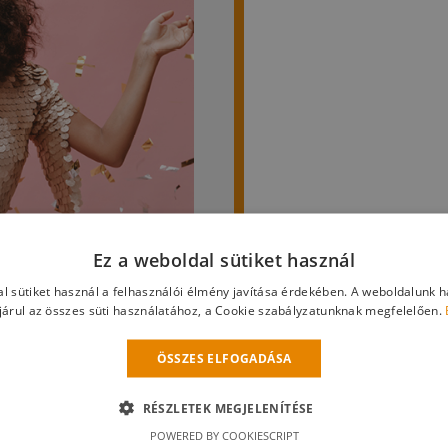
Ez a weboldal sütiket használ
l sütiket használ a felhasználói élmény javítása érdekében. A weboldalunk 
árul az összes süti használatához, a Cookie szabályzatunknak megfelelően.
ÖSSZES ELFOGADÁSA
rt! A lényeg, hogy ígéretünkhöz híven kisorsoltuk a 
RÉSZLETEK MEGJELENÍTÉSE
POWERED BY COOKIESCRIPT