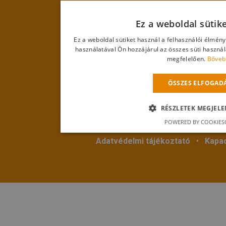
Ez a weboldal sütik
Ez a weboldal sütiket használ a felhasználói élmén
használatával Ön hozzájárul az összes süti haszná
megfelelően.
Bőveb
ÖSSZES ELFOGAD
© 2018
Hevestherm Kft.
Mind
RÉSZLETEK MEGJELE
3360 Heves, Egri út 18. • Telefon:
+36 20 286 
POWERED BY COOKIES
Adatvédelmi tájékoztató
•
Kapac