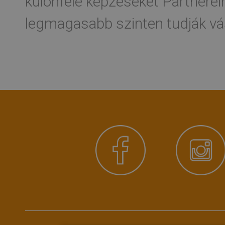
különféle képzéseket Partnerei
legmagasabb szinten tudják vásá