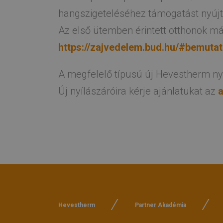
hangszigeteléséhez támogatást nyújt,
Az első ütemben érintett otthonok már
https://zajvedelem.bud.hu/#bemuta
A megfelelő típusú új Hevestherm ny
Új nyílászáróira kérje ajánlatukat az
Hevestherm
Partner Akadémia