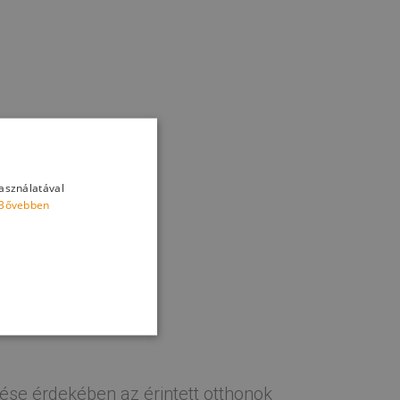
használatával
Bővebben
ése érdekében az érintett otthonok