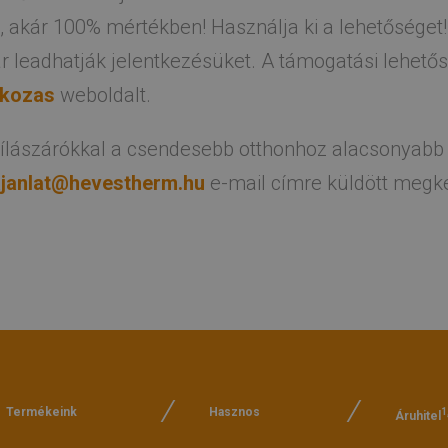
 akár 100% mértékben! Használja ki a lehetőséget!
 leadhatják jelentkezésüket. A támogatási lehetősé
tkozas
weboldalt.
ílászárókkal a csendesebb otthonhoz alacsonyabb 
ajanlat@hevestherm.hu
e-mail címre küldött megk
Termékeink
Hasznos
1
Áruhitel