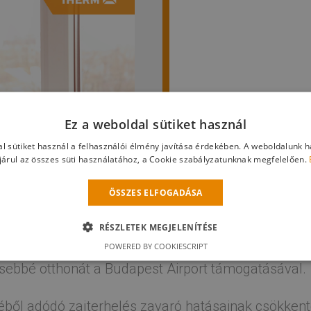
Ez a weboldal sütiket használ
l sütiket használ a felhasználói élmény javítása érdekében. A weboldalunk 
árul az összes süti használatához, a Cookie szabályzatunknak megfelelően.
ÖSSZES ELFOGADÁSA
RÉSZLETEK MEGJELENÍTÉSE
POWERED BY COOKIESCRIPT
ebbé otthonát a Budapest Airport támogatásával.
ből adódó zajterhelés zavaró hatásainak csökkent