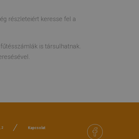
g részleteiért keresse fel a
fűtésszámlák is társulhatnak.
eresésével.
Kapcsolat
, 2