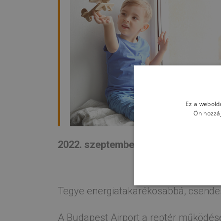
Ez a webolda
Ön hozzáj
2022. szeptember 15.
Tegye energiatakarékosabbá, csendes
A Budapest Airport a reptér működésé