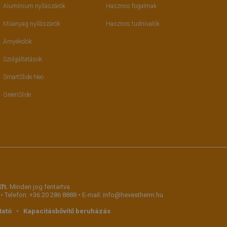
Alumínium nyílászárók
Hasznos fogalmak
Műanyag nyílászárók
Hasznos tudnivalók
Árnyékolók
Szolgáltatások
SmartSlide Neo
GreenSlide
ft.
Minden jog fentartva
 • Telefon:
+36 20 286 8888
• E-mail:
info@hevestherm.hu
tató
•
Kapacitásbővítő beruházás