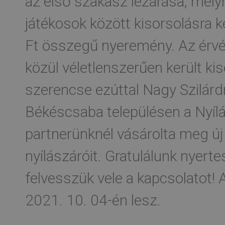
az első szakasz lezárása, melyn
játékosok között kisorsolásra k
Ft összegű nyeremény. Az érvé
közül véletlenszerűen került ki
szerencse ezúttal Nagy Szilárd
Békéscsaba településen a Nyílá
partnerünknél vásárolta meg ú
nyílászáróit. Gratulálunk nyer
felvesszük vele a kapcsolatot!
2021. 10. 04-én lesz.