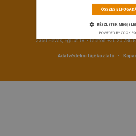
ÖSSZES ELFOGAD
RÉSZLETEK MEGJELE
© 2018
Hevestherm Kft.
Mind
POWERED BY COOKIES
3360 Heves, Egri út 18. • Telefon:
+36 20 286 
Adatvédelmi tájékoztató
•
Kapac