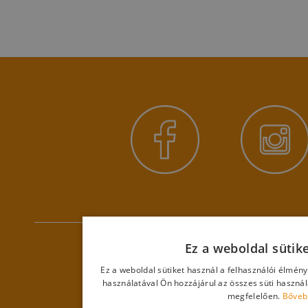
Ez a weboldal sütik
Ez a weboldal sütiket használ a felhasználói élmén
használatával Ön hozzájárul az összes süti haszná
megfelelően.
Bőveb