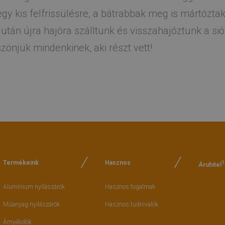
y kis felfrissülésre, a bátrabbak meg is mártóztak
után újra hajóra szálltunk és visszahajóztunk a sió
zönjük mindenkinek, aki részt vett!
Termékeink
Hasznos
1
Áruhitel
Alumínium nyílászárók
Hasznos fogalmak
Műanyag nyílászárók
Hasznos tudnivalók
Árnyékolók