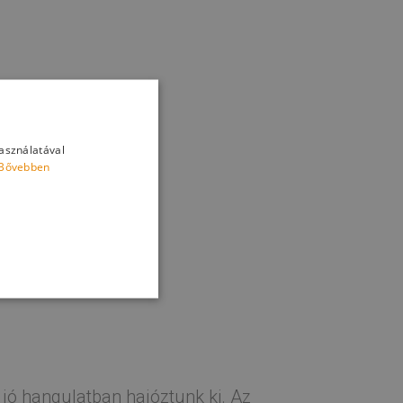
használatával
Bővebben
 jó hangulatban hajóztunk ki. Az