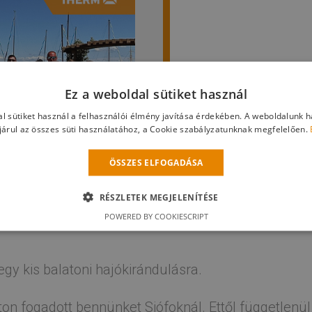
Ez a weboldal sütiket használ
l sütiket használ a felhasználói élmény javítása érdekében. A weboldalunk 
árul az összes süti használatához, a Cookie szabályzatunknak megfelelően.
ÖSSZES ELFOGADÁSA
RÉSZLETEK MEGJELENÍTÉSE
POWERED BY COOKIESCRIPT
gy kis balatoni hajókirándulásra.
on fogadott bennünket Siófoknál. Ettől függetlenül