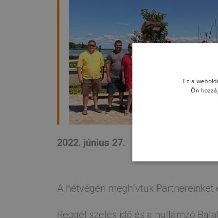
Ez a webolda
Ön hozzáj
2022. június 27.
A hétvégén meghívtuk Partnereinket e
Reggel szeles idő és a hullámzó Balat