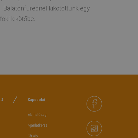
. Balatonfürednél kikötöttünk egy
foki kikötőbe.
Kapcsolat
, 2
Elérhetőség
Ajánlatkérés
Térkép