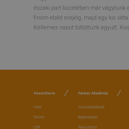
északi part közelében már vágytunk eg
finom ebéd erejéig, majd egy kis séta 
Kellemes napot töltöttünk együtt. Kös
Hevestherm
Partner Akadémia
Hírek
Viszonteladóknak
Rólunk
Bejelentkezés
CSR
Regisztráció