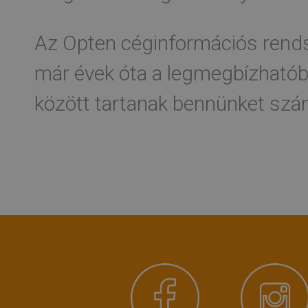
Az Opten céginformációs rends
már évek óta a legmegbízhatób
között tartanak bennünket sz