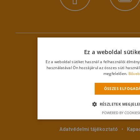
Ez a weboldal sütik
Ez a weboldal sütiket használ a felhasználói élmén
használatával Ön hozzájárul az összes süti haszná
megfelelően.
Bőveb
ÖSSZES ELFOGAD
RÉSZLETEK MEGJELE
© 2018
Hevestherm Kft.
Mind
POWERED BY COOKIES
3360 Heves, Egri út 18. • Telefon:
+36 20 286 
Adatvédelmi tájékoztató
•
Kapac